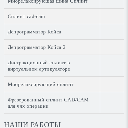
Миорелаксирующая шина Сплинт
Сплинт cad-cam
Депрограмматор Койса
Депрограмматор Койса 2
Дистракционный сплинт в
виртуальном артикуляторе
Миорелаксирующий сплинт
Фрезерованный сплинт CAD/CAM
для члх операции
НАШИ РАБОТЫ