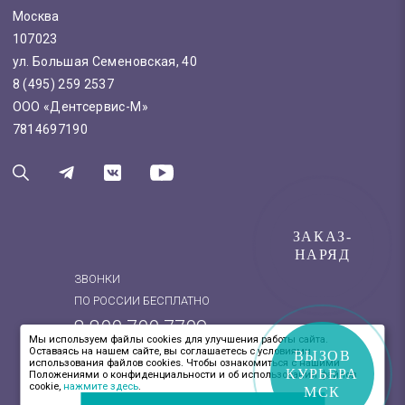
Москва
107023
ул. Большая Семеновская, 40
8 (495) 259 2537
ООО «Дентсервис-М»
7814697190
ЗАКАЗ-
НАРЯД
ЗВОНКИ
ПО РОССИИ БЕСПЛАТНО
8 800 700 7709
Мы используем файлы cookies для улучшения работы сайта.
Оставаясь на нашем сайте, вы соглашаетесь с условиями
8 (495) 259 2537
ВЫЗОВ
использования файлов cookies. Чтобы ознакомиться с нашими
КУРЬЕРА
Положениями о конфиденциальности и об использовании файлов
cookie,
нажмите здесь
.
МСК
© 2026 - ДЕНТСЕРВИС