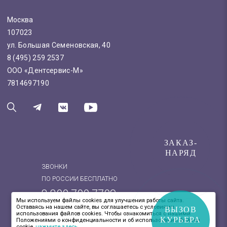
Москва
107023
ул. Большая Семеновская, 40
8 (495) 259 2537
ООО «Дентсервис-М»
7814697190
ЗАКАЗ-
НАРЯД
ЗВОНКИ
ПО РОССИИ БЕСПЛАТНО
8 800 700 7709
Мы используем файлы cookies для улучшения работы сайта.
Оставаясь на нашем сайте, вы соглашаетесь с условиями
8 (495) 259 2537
ВЫЗОВ
использования файлов cookies. Чтобы ознакомиться с нашими
КУРЬЕРА
Положениями о конфиденциальности и об использовании файлов
cookie,
нажмите здесь
.