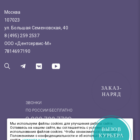
Москва
107023
ул. Большая Семеновская, 40
8 (495) 259 2537
ООО «Дентсервис-М»
7814697190
ЗАКАЗ-
НАРЯД
ЗВОНКИ
ПО РОССИИ БЕСПЛАТНО
8 800 700 7709
Мы используем файлы cookies для улучшения работы сайта.
Оставаясь на нашем сайте, вы соглашаетесь с условиями
8 (495) 259 2537
ВЫЗОВ
использования файлов cookies. Чтобы ознакомиться с нашими
КУРЬЕРА
Положениями о конфиденциальности и об использовании файлов
cookie,
нажмите здесь
.